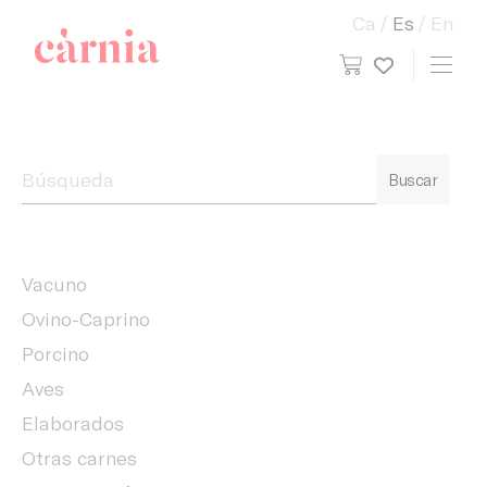
Ca
Es
En
view cart
Toggl
My wish
Companyia General Càrnia
Buscar
Vacuno
Ovino-Caprino
Porcino
Aves
Elaborados
Otras carnes