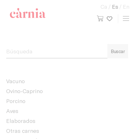
Ca
Es
En
view cart
Toggl
My wish
Companyia General Càrnia
Buscar
Vacuno
Ovino-Caprino
Porcino
Aves
Elaborados
Otras carnes