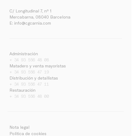
C/ Longitudinal 7, nº 1
Mercabarna, 08040 Barcelona
E:
info@cgcarnia.com
Administración
+ 34 93 556 48 08
Matadero y venta mayoristas
+ 34 93 556 47 19
Distribución y detallistas
+ 34 93 556 47 11
Restauración
Empresa
+ 34 93 556 48 00
Noticias
Trabaja con nosotros
Contacto
Nota legal
Ca
Es
En
Intranet
Política de cookies