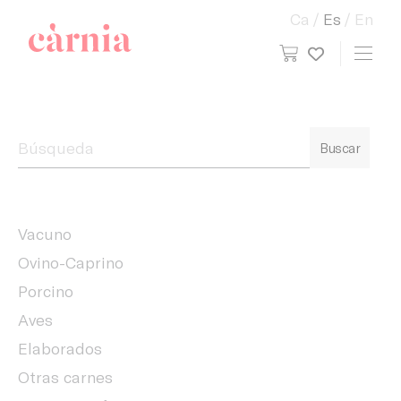
Ca
Es
En
view cart
Toggl
My wish
Companyia General Càrnia
Buscar
Vacuno
Ovino-Caprino
Porcino
Aves
Elaborados
Otras carnes