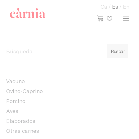
Ca
Es
En
view cart
Toggl
My wish
Companyia General Càrnia
Buscar
Vacuno
Ovino-Caprino
Porcino
Aves
Elaborados
Otras carnes