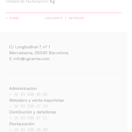
Unidad de facturacion:
Kg
< ATRÁS
SIGUIENTE
ANTERIOR
C/ Longitudinal 7, nº 1
Mercabarna, 08040 Barcelona
E:
info@cgcarnia.com
Administración
+ 34 93 556 48 08
Matadero y venta mayoristas
+ 34 93 556 47 19
Distribución y detallistas
Empresa
+ 34 93 556 47 11
Restauración
Noticias
+ 34 93 556 48 00