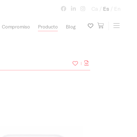
Ca
Es
En
view cart
Toggle 
Compromiso
Producto
Blog
My wish list