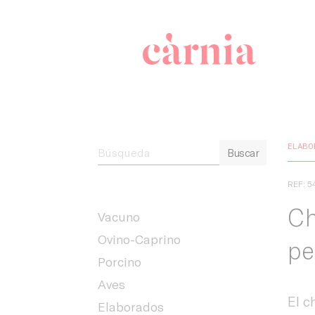
Companyia 
ELABO
Buscar
REF: 5
Ch
Vacuno
Ovino-Caprino
pe
Porcino
Aves
El c
Elaborados