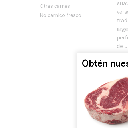
suav
Otras carnes
vers
No carnico fresco
trad
arge
perf
de u
Inicio
sabo
Obtén nues
resu
gran
Historia
prod
con
Instalacio
Suge