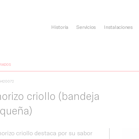
Historia
Servicios
Instalaciones
General Càrnia
RADOS
4420072
orizo criollo (bandeja
queña)
horizo criollo destaca por su sabor