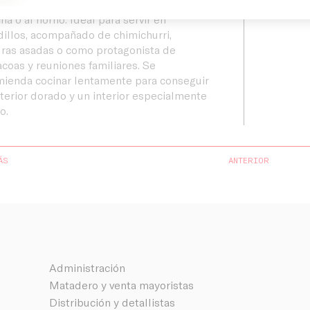
cto para cocinar a la parrilla, a la brasa, a la
ha o al horno. Ideal para servir en
illos, acompañado de chimichurri,
ras asadas o como protagonista de
coas y reuniones familiares. Se
ienda cocinar lentamente para conseguir
terior dorado y un interior especialmente
o.
ÁS
ANTERIOR
Administración
Matadero y venta mayoristas
Distribución y detallistas