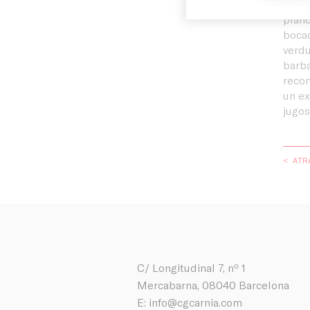
Blog
Perfe
planc
bocad
verdu
barba
recom
un ex
jugos
< ATR
C/ Longitudinal 7, nº 1
Mercabarna, 08040 Barcelona
E:
info@cgcarnia.com