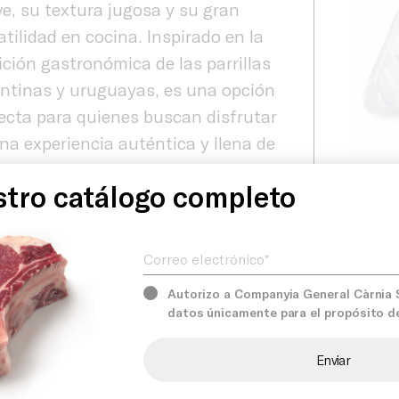
e, su textura jugosa y su gran
atilidad en cocina. Inspirado en la
ición gastronómica de las parrillas
ntinas y uruguayas, es una opción
ecta para quienes buscan disfrutar
na experiencia auténtica y llena de
Producto
r. Presentado en bandeja pequeña,
Product
tro catálogo completo
lta ideal para supermercados y
Unidad d
des superficies que desean ofrecer
Correo electrónico*
Servicios
uctos de alta aceptación entre los
sumidores.
Autorizo a Companyia General Càrnia S.
datos únicamente para el propósito d
nes
Comprom
rencia de cocinado: