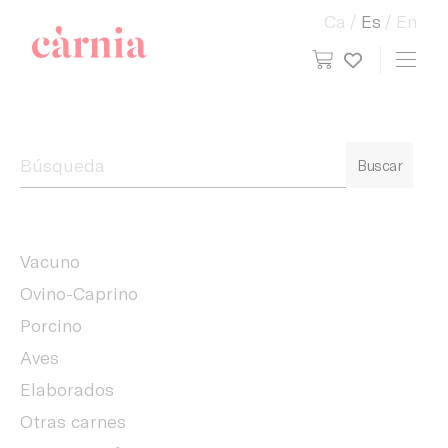
Ca
Es
En
view cart
Toggl
My wish
Companyia General Càrnia
Buscar
Vacuno
Ovino-Caprino
Porcino
Aves
Elaborados
Otras carnes