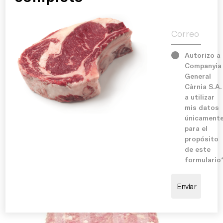
Historia
Correo electr
Servicios
Sugerencia de cocinado:
Autorizo a
Ideal para cocinar a la plancha, a la parrilla o a la
barbacoa, logrando una superficie dorada y un interior
Companyia
Instalaciones
jugoso. Perfecta para servir en pan brioche con queso
General
cheddar, bacon crujiente, cebolla caramelizada,
Càrnia S.A.
pepinillos y salsas especiales. También combina
a utilizar
Compromiso
perfectamente con patatas fritas, aros de cebolla o
mis datos
verduras a la parrilla para una auténtica experiencia
únicament
americana.
para el
Blog
propósito
de este
formulario