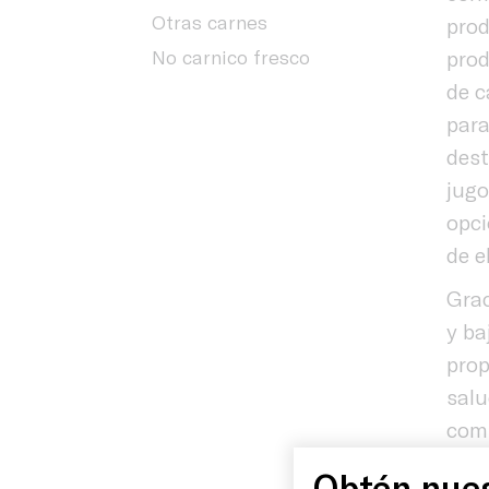
Otras carnes
prod
No carnico fresco
prod
de c
para
dest
jugo
opci
de e
Grac
y ba
prop
salu
comp
Inicio
conv
Obtén nues