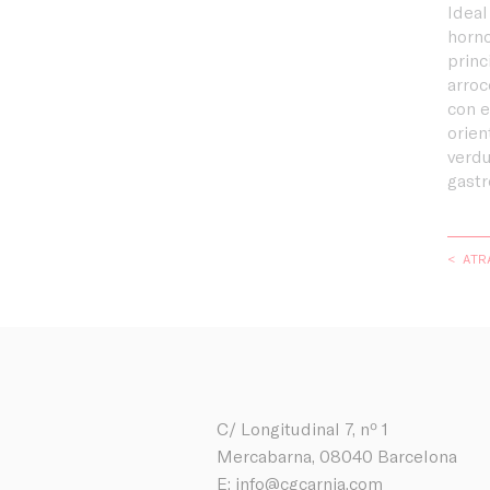
Ideal
horno
princ
arroc
con e
orien
verdu
gastr
< ATR
C/ Longitudinal 7, nº 1
Mercabarna, 08040 Barcelona
E:
info@cgcarnia.com