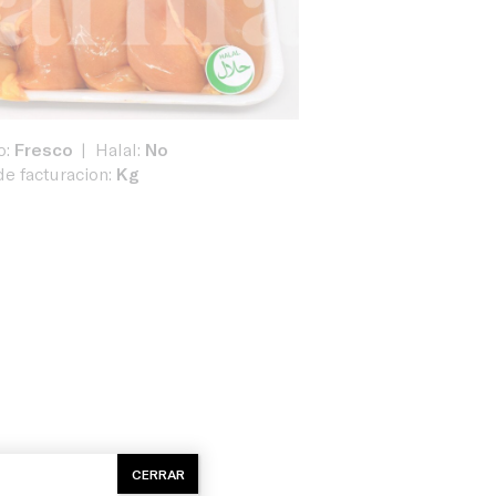
o:
Fresco
Halal:
No
e facturacion:
Kg
CERRAR