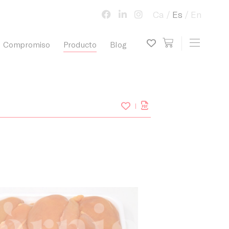
Ca
Es
En
view cart
Toggle 
Compromiso
Producto
Blog
My wish list