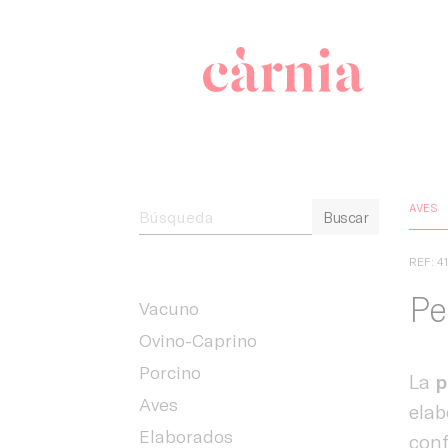
Companyia 
AVES
Buscar
REF: 4
Pe
Vacuno
Ovino-Caprino
Porcino
La
p
Aves
elab
Elaborados
conf