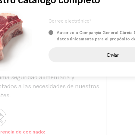
aurantes, hoteles, caterings,
ctividades y establecimientos del
Correo electrónico*
Servicios
l HORECA que ofrecen cocina halal o
an ampliar su oferta con productos
Autorizo a Companyia General Càrnia S.
ificados.
datos únicamente para el propósito d
nes
Comprom
Càrnia seleccionamos
dadosamente nuestras aves para
cer productos de calidad constante,
ma seguridad alimentaria y
tados a las necesidades de nuestros
ntes.
rencia de cocinado: