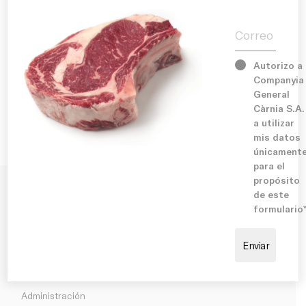
Historia
Correo electr
Servicios
Autorizo a
Companyia
Instalaciones
General
Burger Vegana 120 g.
Càrnia S.A.
a utilizar
Compromiso
mis datos
únicament
para el
Blog
propósito
de este
C/ Longitudinal 7, nº 1
formulario
Mercabarna, 08040 Barcelona
E:
info@cgcarnia.com
Administración